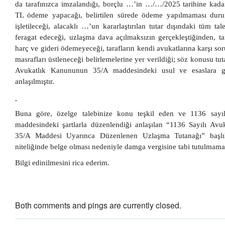
da tarafınızca imzalandığı, borçlu …’in …/…/2025 tarihine kad
TL ödeme yapacağı, belirtilen sürede ödeme yapılmaması duru
işletileceği, alacaklı …’un kararlaştırılan tutar dışındaki tüm ta
feragat edeceği, uzlaşma dava açılmaksızın gerçekleştiğinden, ta
harç ve gideri ödemeyeceği, tarafların kendi avukatlarına karşı s
masrafları üstleneceği belirlemelerine yer verildiği; söz konusu tu
Avukatlık Kanununun 35/A maddesindeki usul ve esaslara g
anlaşılmıştır.
Buna göre, özelge talebinize konu teşkil eden ve 1136 say
maddesindeki şartlarla düzenlendiği anlaşılan “1136 Sayılı Av
35/A Maddesi Uyarınca Düzenlenen Uzlaşma Tutanağı” başlık
niteliğinde belge olması nedeniyle damga vergisine tabi tutulmama
Bilgi edinilmesini rica ederim.
Both comments and pings are currently closed.