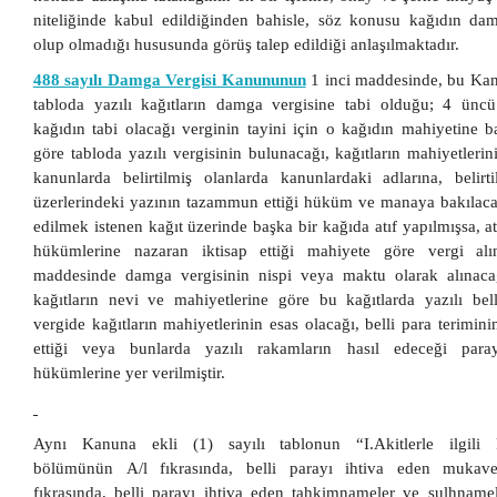
niteliğinde kabul edildiğinden bahisle, söz konusu kağıdın dam
olup olmadığı hususunda görüş talep edildiği anlaşılmaktadır.
488 sayılı Damga Vergisi Kanununun
1 inci maddesinde, bu Kanu
tabloda yazılı kağıtların damga vergisine tabi olduğu; 4 ünc
kağıdın tabi olacağı verginin tayini için o kağıdın mahiyetine 
göre tabloda yazılı vergisinin bulunacağı, kağıtların mahiyetlerini
kanunlarda belirtilmiş olanlarda kanunlardaki adlarına, belirt
üzerlerindeki yazının tazammun ettiği hüküm ve manaya bakılacağ
edilmek istenen kağıt üzerinde başka bir kağıda atıf yapılmışsa, at
hükümlerine nazaran iktisap ettiği mahiyete göre vergi al
maddesinde damga vergisinin nispi veya maktu olarak alınacağ
kağıtların nevi ve mahiyetlerine göre bu kağıtlarda yazılı bel
vergide kağıtların mahiyetlerinin esas olacağı, belli para teriminin
ettiği veya bunlarda yazılı rakamların hasıl edeceği para
hükümlerine yer verilmiştir.
Aynı Kanuna ekli (1) sayılı tablonun “I.Akitlerle ilgili ka
bölümünün A/l fıkrasında, belli parayı ihtiva eden mukave
fıkrasında, belli parayı ihtiva eden tahkimnameler ve sulhname