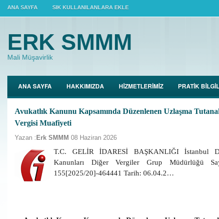
ANA SAYFA
SIK KULLANILANLARA EKLE
ERK SMMM
Mali Müşavirlik
ANA SAYFA
HAKKIMIZDA
HİZMETLERİMİZ
PRATİK BİLGİ
Avukatlık Kanunu Kapsamında Düzenlenen Uzlaşma Tutana
Vergisi Muafiyeti
Yazan :
Erk SMMM
08 Haziran 2026
T.C. GELİR İDARESİ BAŞKANLIĞI İstanbul Deft
Kanunları Diğer Vergiler Grup Müdürlüğü Sa
155[2025/20]-464441 Tarih: 06.04.2…