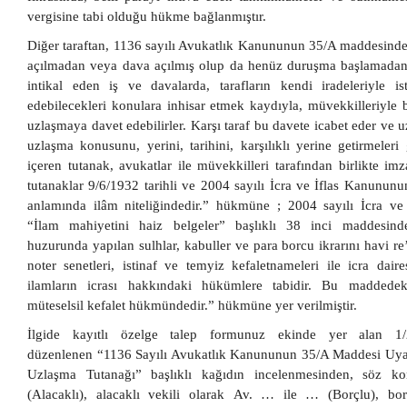
vergisine tabi olduğu hükme bağlanmıştır.
Diğer taraftan, 1136 sayılı Avukatlık Kanununun 35/A maddesinde
açılmadan veya dava açılmış olup da henüz duruşma başlamadan
intikal eden iş ve davalarda, tarafların kendi iradeleriyle 
edebilecekleri konulara inhisar etmek kaydıyla, müvekkilleriyle bir
uzlaşmaya davet edebilirler. Karşı taraf bu davete icabet eder ve u
uzlaşma konusunu, yerini, tarihini, karşılıklı yerine getirmeleri
içeren tutanak, avukatlar ile müvekkilleri tarafından birlikte imza
tutanaklar 9/6/1932 tarihli ve 2004 sayılı İcra ve İflas Kanunun
anlamında ilâm niteliğindedir.” hükmüne ; 2004 sayılı İcra v
“İlam mahiyetini haiz belgeler” başlıklı 38 inci maddesi
huzurunda yapılan sulhlar, kabuller ve para borcu ikrarını havi re
noter senetleri, istinaf ve temyiz kefaletnameleri ile icra daires
ilamların icrası hakkındaki hükümlere tabidir. Bu maddedeki
müteselsil kefalet hükmündedir.” hükmüne yer verilmiştir.
İlgide kayıtlı özelge talep formunuz ekinde yer alan 1/
düzenlenen “1136 Sayılı Avukatlık Kanununun 35/A Maddesi Uy
Uzlaşma Tutanağı” başlıklı kağıdın incelenmesinden, söz 
(Alacaklı), alacaklı vekili olarak Av. … ile … (Borçlu), bor