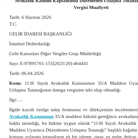
Avukatlık Kanunu Kapsamında Düzenlenen Uzlaşma Tutana
Vergisi Muafiyeti
Tarih:
6 Haziran 2026
T.C.
GELİR İDARESİ BAŞKANLIĞI
İstanbul Defterdarlığı
Gelir Kanunları Diğer Vergiler Grup Müdürlüğü
Sayı: E-97895701-155[2025/20]-464441
Tarih: 06.04.2026
Konu:
1136 Sayılı Avukatlık Kanununun 35/A Maddesi Uyar
Uzlaşma Tutanağıının damga vergisine tabi olup olmadığı
İlgi: …
İlgide kayıtlı özelge talep formunuz ve dilekçenizin incelenme
Avukatlık Kanununun
35/A maddesi hükmü gereğince avukatlara
hakkı tanındığı, bu hükme uygun olarak “1136 Sayılı Avukatl
Maddesi Uyarınca Düzenlenen Uzlaşma Tutanağı” başlıklı kağıdın 
konusu uzlaşma tutanağının ek bir işleme, onay ve şerhe ihtiya