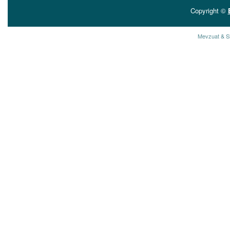
Copyright ©
Mevzuat & S