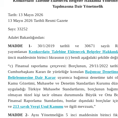
Konkordato Talebine Eklenecek Belgeler Hakkında Yönetmeli
Yapılmasına Dair Yönetmelik
Tarih:
13 Mayıs 2026
13 Mayıs 2026 Tarihli Resmi Gazete
Sayı: 33252
Adalet Bakanlığından:
MADDE 1-
30/1/2019 tarihli ve 30671 sayılı R
yayımlanan
Konkordato Talebine Eklenecek Belgeler Hakkınd
üncü maddesinin birinci fıkrasının (c) bendi aşağıdaki şekilde değişt
“c) Finansal raporlama çerçevesi: Borçlunun, 29/11/2022 tarih
Cumhurbaşkanı Kararı ile yürürlüğe konulan
Bağımsız Denetime
Belirlenmesine Dair Karar
uyarınca bağımsız denetime tabi o
Kamu Gözetimi, Muhasebe ve Denetim Standartları Kurumu düze
uyguladığı Türkiye Muhasebe Standartlarını, borçlunun bağım
olmayan tüzel kişi tacir olması durumunda Büyük ve Orta Boy
Finansal Raporlama Standardını, bunlar dışındaki borçlular için
ve
213 sayılı Vergi Usul Kanunu
ve ilgili mevzuatı,”
MADDE 2-
Aynı Yönetmeliğin 5 inci maddesinin birinci fıkr