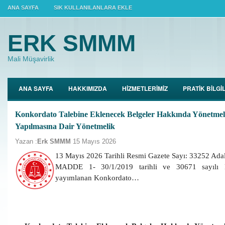
ANA SAYFA
SIK KULLANILANLARA EKLE
ERK SMMM
Mali Müşavirlik
ANA SAYFA
HAKKIMIZDA
HİZMETLERİMİZ
PRATİK BİLGİ
Konkordato Talebine Eklenecek Belgeler Hakkında Yönetmeli
Yapılmasına Dair Yönetmelik
Yazan :
Erk SMMM
15 Mayıs 2026
13 Mayıs 2026 Tarihli Resmi Gazete Sayı: 33252 Adal
MADDE 1- 30/1/2019 tarihli ve 30671 sayılı 
yayımlanan Konkordato…