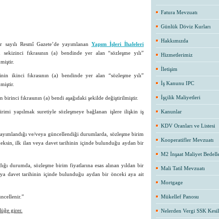
Fatura Mevzuatı
Günlük Döviz Kurları
Hakkımızda
er sayılı Resmî Gazete’de yayımlanan
Yapım İşleri İhaleleri
ekizinci fıkrasının (a) bendinde yer alan “sözleşme yılı”
Hizmetlerimiz
miştir.
İletişim
n ikinci fıkrasının (a) bendinde yer alan “sözleşme yılı”
İş Kanunu IPC
miştir.
İşçilik Maliyetleri
rinci fıkrasının (a) bendi aşağıdaki şekilde değiştirilmiştir.
irimi yapılmak suretiyle sözleşmeye bağlanan işlere ilişkin iş
Kanunlar
KDV Oranları ve Listesi
z yayımlandığı ve/veya güncellendiği durumlarda, sözleşme birim
Kooperatifler Mevzuatı
deksin, ilk ilan veya davet tarihinin içinde bulunduğu aydan bir
M2 İnşaat Maliyet Bedelle
ndığı durumda, sözleşme birim fiyatlarına esas alınan yıldan bir
Mali Tatil Mevzuatı
veya davet tarihinin içinde bulunduğu aydan bir önceki aya ait
Mortgage
ncellenir.”
Mükellef Panosu
üğe girer.
Nelerden Vergi SSK Kesil