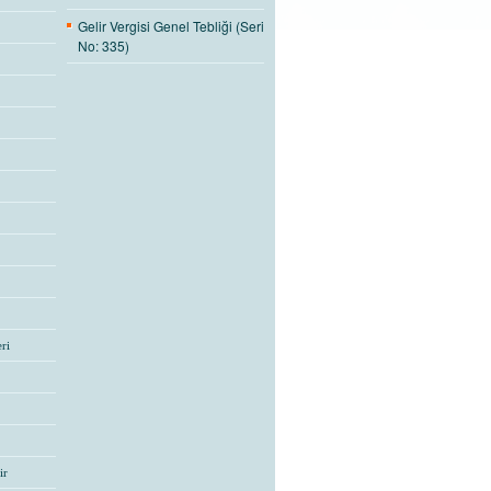
Gelir Vergisi Genel Tebliği (Seri
No: 335)
ri
ir