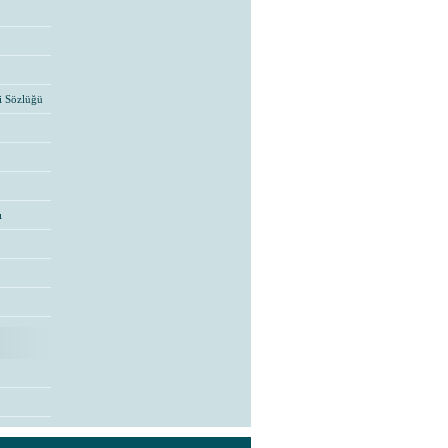
i Sözlüğü
ı