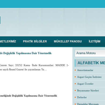
M
METLERİMİZ
PRATİK BİLGİLER
MÜKELLEF PANOSU
İLETİŞİM
nde Değişiklik Yapılmasına Dair Yönetmelik
ALFABETİK M
 Gazete Sayı: 33252 Kamu İhale Kurumundan: MADDE 1-
rer sayılı Resmî Gazete’de yayımlanan Ya…
Amortismanlar
Asgari Geçim İndirimi
Asgari Ücretler
Beyanname Süreleri
tmeliğinde Değişiklik Yapılmasına Dair Yönetmelik
Defterler
Dernekler Mevzuatı