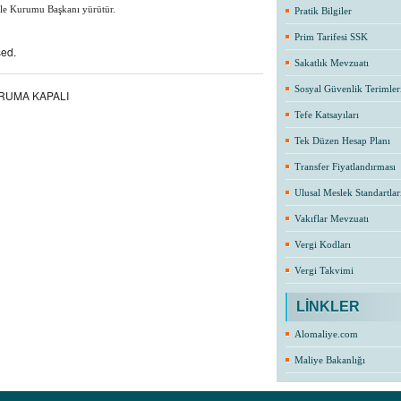
e Kurumu Başkanı yürütür.
Pratik Bilgiler
Prim Tarifesi SSK
sed.
Sakatlık Mevzuatı
Sosyal Güvenlik Terimler
RUMA KAPALI
Tefe Katsayıları
Tek Düzen Hesap Planı
Transfer Fiyatlandırması
Ulusal Meslek Standartlar
Vakıflar Mevzuatı
Vergi Kodları
Vergi Takvimi
LİNKLER
Alomaliye.com
Maliye Bakanlığı