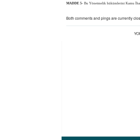
MADDE 5-
Bu Yönetmelik hükümlerini Kamu İhal
Both comments and pings are currently clo
YO