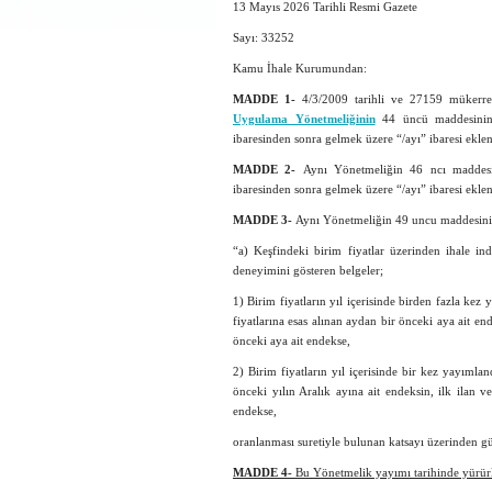
13 Mayıs 2026 Tarihli Resmi Gazete
Sayı: 33252
Kamu İhale Kurumundan:
MADDE 1-
4/3/2009 tarihli ve 27159 mükerr
Uygulama Yönetmeliğinin
44 üncü maddesinin s
ibaresinden sonra gelmek üzere “/ayı” ibaresi eklen
MADDE 2-
Aynı Yönetmeliğin 46 ncı maddesini
ibaresinden sonra gelmek üzere “/ayı” ibaresi eklen
MADDE 3-
Aynı Yönetmeliğin 49 uncu maddesinin bi
“a) Keşfindeki birim fiyatlar üzerinden ihale ind
deneyimini gösteren belgeler;
1) Birim fiyatların yıl içerisinde birden fazla ke
fiyatlarına esas alınan aydan bir önceki aya ait en
önceki aya ait endekse,
2) Birim fiyatların yıl içerisinde bir kez yayımla
önceki yılın Aralık ayına ait endeksin, ilk ilan 
endekse,
oranlanması suretiyle bulunan katsayı üzerinden gü
MADDE 4-
Bu Yönetmelik yayımı tarihinde yürürl