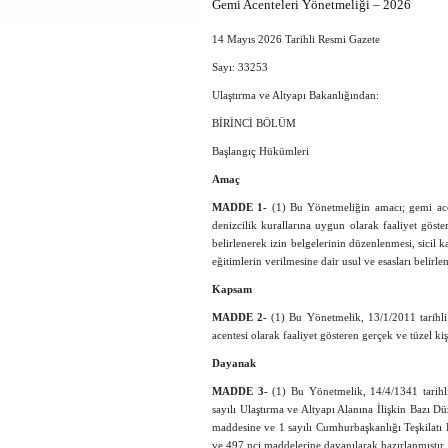
Gemi Acenteleri Yönetmeliği – 2026
14 Mayıs 2026 Tarihli Resmi Gazete
Sayı:
33253
Ulaştırma ve Altyapı Bakanlığından:
BİRİNCİ BÖLÜM
Başlangıç Hükümleri
Amaç
MADDE 1-
(1) Bu Yönetmeliğin amacı; gemi acent
denizcilik kurallarına uygun olarak faaliyet göster
belirlenerek izin belgelerinin düzenlenmesi, sicil k
eğitimlerin verilmesine dair usul ve esasları belirle
Kapsam
MADDE 2-
(1) Bu Yönetmelik, 13/1/2011 tarihl
acentesi olarak faaliyet gösteren gerçek ve tüzel ki
Dayanak
MADDE 3-
(1) Bu Yönetmelik, 14/4/1341 tarihl
sayılı Ulaştırma ve Altyapı Alanına İlişkin Baz
maddesine ve 1 sayılı Cumhurbaşkanlığı Teşkilatı
ve 497 nci maddelerine dayanılarak hazırlanmıştır.