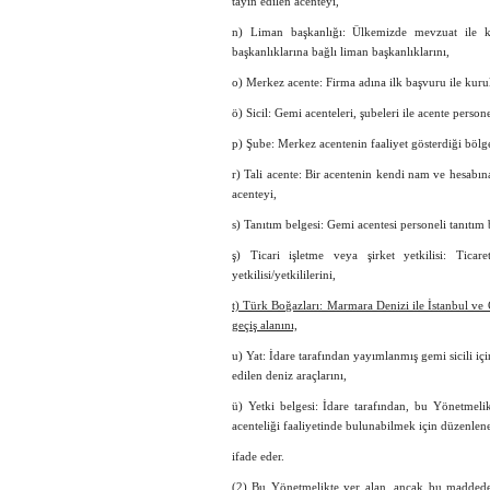
tayin edilen acenteyi,
n) Liman başkanlığı: Ülkemizde mevzuat ile k
başkanlıklarına bağlı liman başkanlıklarını,
o) Merkez acente: Firma adına ilk başvuru ile kuru
ö) Sicil: Gemi acenteleri, şubeleri ile acente perso
p) Şube: Merkez acentenin faaliyet gösterdiği bölge
r) Tali acente: Bir acentenin kendi nam ve hesabın
acenteyi,
s) Tanıtım belgesi: Gemi acentesi personeli tanıtım 
ş) Ticari işletme veya şirket yetkilisi: Ticare
yetkilisi/yetkililerini,
t) Türk Boğazları: Marmara Denizi ile İstanbul ve
geçiş alanını,
u) Yat: İdare tarafından yayımlanmış gemi sicili iç
edilen deniz araçlarını,
ü) Yetki belgesi: İdare tarafından, bu Yönetmelik
acenteliği faaliyetinde bulunabilmek için düzenlene
ifade eder.
(2) Bu Yönetmelikte yer alan, ancak bu maddede 