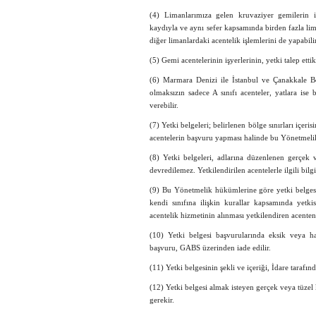
(4) Limanlarımıza gelen kruvaziyer gemilerin
kaydıyla ve aynı sefer kapsamında birden fazla lim
diğer limanlardaki acentelik işlemlerini de yapabilir
(5) Gemi acentelerinin işyerlerinin, yetki talep ett
(6) Marmara Denizi ile İstanbul ve Çanakkale Bo
olmaksızın sadece A sınıfı acenteler, yatlara ise
verebilir.
(7) Yetki belgeleri; belirlenen bölge sınırları içeri
acentelerin başvuru yapması halinde bu Yönetmeli
(8) Yetki belgeleri, adlarına düzenlenen gerçek v
devredilemez. Yetkilendirilen acentelerle ilgili bilgi
(9) Bu Yönetmelik hükümlerine göre yetki belgesi a
kendi sınıfına ilişkin kurallar kapsamında yetki
acentelik hizmetinin alınması yetkilendiren acent
(10) Yetki belgesi başvurularında eksik veya h
başvuru, GABS üzerinden iade edilir.
(11) Yetki belgesinin şekli ve içeriği, İdare tarafınd
(12) Yetki belgesi almak isteyen gerçek veya tüzel k
gerekir.