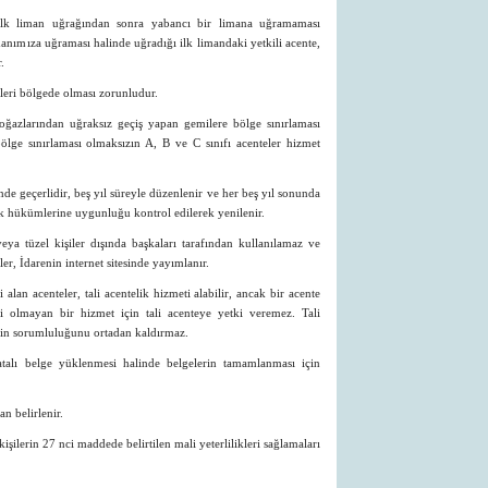
 ilk liman uğrağından sonra yabancı bir limana uğramaması
anımıza uğraması halinde uğradığı ilk limandaki yetkili acente,
.
ikleri bölgede olması zorunludur.
ğazlarından uğraksız geçiş yapan gemilere bölge sınırlaması
 bölge sınırlaması olmaksızın A, B ve C sınıfı acenteler hizmet
sinde geçerlidir, beş yıl süreyle düzenlenir ve her beş yıl sonunda
k hükümlerine uygunluğu kontrol edilerek yenilenir.
eya tüzel kişiler dışında başkaları tarafından kullanılamaz ve
ler, İdarenin internet sitesinde yayımlanır.
lan acenteler, tali acentelik hizmeti alabilir, ancak bir acente
si olmayan bir hizmet için tali acenteye yetki veremez. Tali
enin sorumluluğunu ortadan kaldırmaz.
atalı belge yüklenmesi halinde belgelerin tamamlanması için
an belirlenir.
işilerin 27 nci maddede belirtilen mali yeterlilikleri sağlamaları