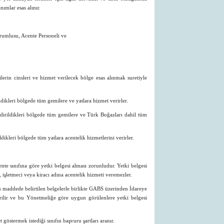
nımlar esas alınır.
orumlusu, Acente Personeli ve
erin cinsleri ve hizmet verilecek bölge esas alınmak suretiyle
ildikleri bölgede tüm gemilere ve yatlara hizmet verirler.
endirildikleri bölgede tüm gemilere ve Türk Boğazları dahil tüm
ldikleri bölgede tüm yatlara acentelik hizmetlerini verirler.
ente sınıfına göre yetki belgesi alması zorunludur. Yetki belgesi
 işletmeci veya kiracı adına acentelik hizmeti veremezler.
ncu maddede belirtilen belgelerle birlikte GABS üzerinden İdareye
irilir ve bu Yönetmeliğe göre uygun görülenlere yetki belgesi
et göstermek istediği sınıfın başvuru şartları aranır.