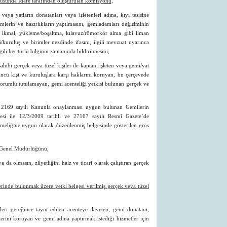
susunda İdare tarafından oluşturulan komisyonu,
veya yatların donatanları veya işletenleri adına, kıyı tesisine
imlerin ve hazırlıkların yapılmasını, gemiadamları değişiminin
, ikmal, yükleme/boşaltma, kılavuz/römorkör alma gibi liman
şi/kuruluş ve birimler nezdinde ifasını, ilgili mevzuat uyarınca
ili her türlü bilginin zamanında bildirilmesini,
ahibi gerçek veya tüzel kişiler ile kaptan, işleten veya gemi/yat
cü kişi ve kuruluşlara karşı haklarını koruyan, bu çerçevede
a sorumlu tutulamayan, gemi acenteliği yetkisi bulunan gerçek ve
e 2169 sayılı Kanunla onaylanması uygun bulunan Gemilerin
mesi ile 12/3/2009 tarihli ve 27167 sayılı Resmî Gazete’de
meliğine uygun olarak düzenlenmiş belgesinde gösterilen gros
ik Genel Müdürlüğünü,
 da olmasın, zilyetliğini haiz ve ticari olarak çalıştıran gerçek
tlerinde bulunmak üzere yetki belgesi verilmiş gerçek veya tüzel
i gereğince tayin edilen acenteye ilaveten, gemi donatanı,
tlerini koruyan ve gemi adına yaptırmak istediği hizmetler için