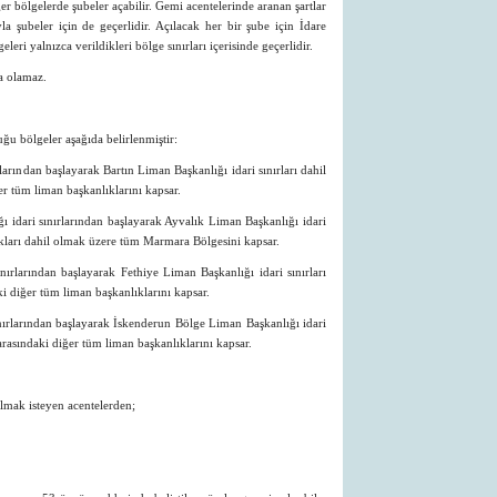
er bölgelerde şubeler açabilir. Gemi acentelerinde aranan şartlar
la şubeler için de geçerlidir. Açılacak her bir şube için İdare
eleri yalnızca verildikleri bölge sınırları içerisinde geçerlidir.
da olamaz.
uğu bölgeler aşağıda belirlenmiştir:
larından başlayarak Bartın Liman Başkanlığı idari sınırları dahil
er tüm liman başkanlıklarını kapsar.
 idari sınırlarından başlayarak Ayvalık Liman Başkanlığı idari
kları dahil olmak üzere tüm Marmara Bölgesini kapsar.
nırlarından başlayarak Fethiye Liman Başkanlığı idari sınırları
i diğer tüm liman başkanlıklarını kapsar.
nırlarından başlayarak İskenderun Bölge Liman Başkanlığı idari
 arasındaki diğer tüm liman başkanlıklarını kapsar.
mak isteyen acentelerden;