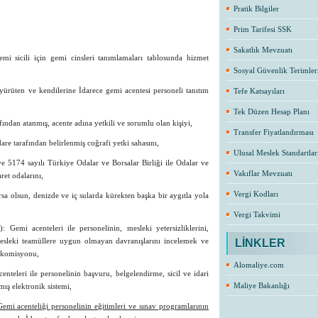
Pratik Bilgiler
Prim Tarifesi SSK
Sakatlık Mevzuatı
mi sicili için gemi cinsleri tanımlamaları tablosunda hizmet
Sosyal Güvenlik Terimler
 yürüten ve kendilerine İdarece gemi acentesi personeli tanıtım
Tefe Katsayıları
Tek Düzen Hesap Planı
fından atanmış, acente adına yetkili ve sorumlu olan kişiyi,
Transfer Fiyatlandırması
dare tarafından belirlenmiş coğrafi yetki sahasını,
Ulusal Meslek Standartlar
e 5174 sayılı Türkiye Odalar ve Borsalar Birliği ile Odalar ve
Vakıflar Mevzuatı
et odalarını,
Vergi Kodları
sa olsun, denizde ve iç sularda kürekten başka bir aygıtla yola
Vergi Takvimi
emi acenteleri ile personelinin, mesleki yetersizliklerini,
e, mesleki teamüllere uygun olmayan davranışlarını incelemek ve
LİNKLER
n komisyonu,
Alomaliye.com
nteleri ile personelinin başvuru, belgelendirme, sicil ve idari
Maliye Bakanlığı
ış elektronik sistemi,
i acenteliği personelinin eğitimleri ve sınav programlarının