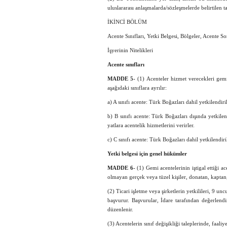
uluslararası anlaşmalarda/sözleşmelerde belirtilen ta
İKİNCİ BÖLÜM
Acente Sınıfları, Yetki Belgesi, Bölgeler, Acente S
İşyerinin Nitelikleri
Acente sınıfları
MADDE 5-
(1) Acenteler hizmet verecekleri gemil
aşağıdaki sınıflara ayrılır:
a) A sınıfı acente: Türk Boğazları dahil yetkilendir
b) B sınıfı acente: Türk Boğazları dışında yetkil
yatlara acentelik hizmetlerini verirler.
c) C sınıfı acente: Türk Boğazları dahil yetkilendiri
Yetki belgesi için genel hükümler
MADDE 6-
(1) Gemi acentelerinin iştigal ettiği ac
olmayan gerçek veya tüzel kişiler, donatan, kaptan,
(2) Ticari işletme veya şirketlerin yetkilileri, 9 u
başvurur. Başvurular, İdare tarafından değerlend
düzenlenir.
(3) Acentelerin sınıf değişikliği taleplerinde, faaliy