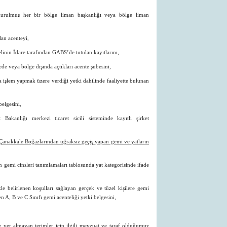
urulmuş her bir bölge liman başkanlığı veya bölge liman
lan acenteyi,
nelinin İdare tarafından GABS’de tutulan kayıtlarını,
de veya bölge dışında açtıkları acente şubesini,
a işlem yapmak üzere verdiği yetki dahilinde faaliyette bulunan
belgesini,
t Bakanlığı merkezi ticaret sicili sisteminde kayıtlı şirket
 Çanakkale Boğazlarından uğraksız geçiş yapan gemi ve yatların
in gemi cinsleri tanımlamaları tablosunda yat kategorisinde ifade
le belirlenen koşulları sağlayan gerçek ve tüzel kişilere gemi
n A, B ve C Sınıfı gemi acenteliği yetki belgesini,
yer almayan terimler için ilgili mevzuat ve taraf olduğumuz