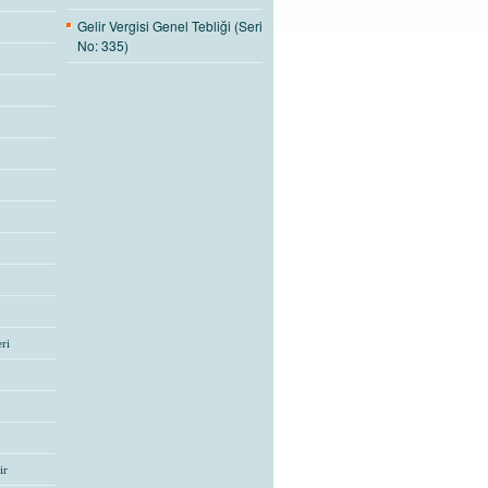
Gelir Vergisi Genel Tebliği (Seri
No: 335)
ri
ir