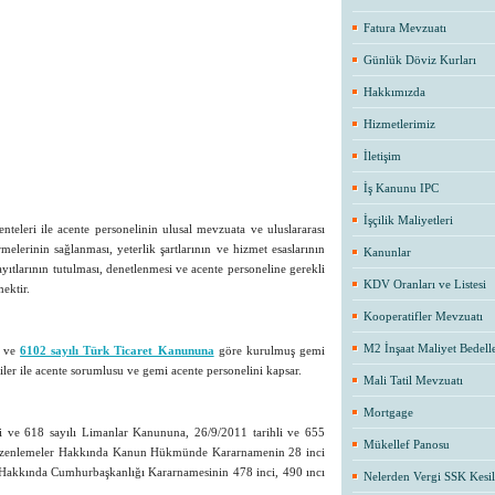
Fatura Mevzuatı
Günlük Döviz Kurları
Hakkımızda
Hizmetlerimiz
İletişim
İş Kanunu IPC
İşçilik Maliyetleri
eleri ile acente personelinin ulusal mevzuata ve uluslararası
melerinin sağlanması, yeterlik şartlarının ve hizmet esaslarının
Kanunlar
ayıtlarının tutulması, denetlenmesi ve acente personeline gerekli
KDV Oranları ve Listesi
mektir.
Kooperatifler Mevzuatı
M2 İnşaat Maliyet Bedelle
i ve
6102 sayılı Türk Ticaret Kanununa
göre kurulmuş gemi
şiler ile acente sorumlusu ve gemi acente personelini kapsar.
Mali Tatil Mevzuatı
Mortgage
i ve 618 sayılı Limanlar Kanununa, 26/9/2011 tarihli ve 655
Mükellef Panosu
ı Düzenlemeler Hakkında Kanun Hükmünde Kararnamenin 28 inci
 Hakkında Cumhurbaşkanlığı Kararnamesinin 478 inci, 490 ıncı
Nelerden Vergi SSK Kesil