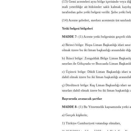
(13) Gemi acenteleri aynı bölge içerisinde veya diğ
mali yeterliliğe ait hükümler saklı kalmak kaydıy
tarafından şube yetki belgesi verilir. Şube yetki belg
(14) Acente şubeleri, merkez acentenin üst sınıfın
Yetki belgesi bölgeleri
MADDE 7-
(1) Acente yetki belgesinin geçerli old
a) Birinci bölge: Hopa Liman Başkanlığı idari sınır
olmak üzere bu iki liman başkanlığı arasındaki diğ
b) İkinci bölge: Zonguldak Bölge Liman Başkanlığı
sınırları ile Gökçeada ve Bozcaada Liman Başkanlı
c) Üçüncü bölge: Dikili Liman Başkanlığı idari sı
dahil olmak üzere bu iki liman başkanlığı arasındak
ç) Dördüncü bölge: Kaş Liman Başkanlığı idari sı
sınırları dahil olmak üzere bu iki liman başkanlığı
Başvuruda aranacak şartlar
MADDE 8-
(1) Bu Yönetmelik kapsamında yetki al
a) Gerçek kişilerin;
1) Türkiye Cumhuriyeti vatandaşı olmaları,