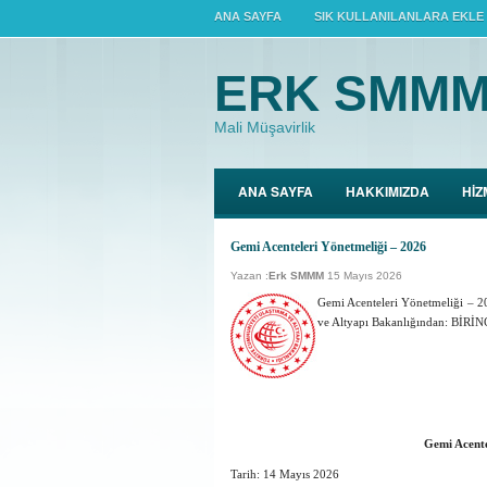
ANA SAYFA
SIK KULLANILANLARA EKLE
ERK SMM
Mali Müşavirlik
ANA SAYFA
HAKKIMIZDA
HİZ
Gemi Acenteleri Yönetmeliği – 2026
Yazan :
Erk SMMM
15 Mayıs 2026
Gemi Acenteleri Yönetmeliği – 2
ve Altyapı Bakanlığından: BİR
Gemi Acente
Tarih:
14 Mayıs 2026