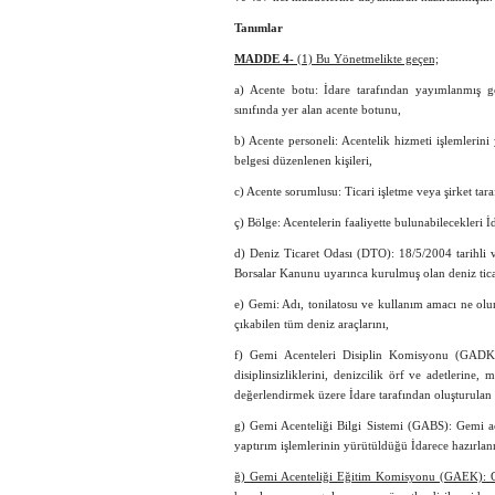
Tanımlar
MADDE 4-
(1) Bu Yönetmelikte geçen;
a) Acente botu: İdare tarafından yayımlanmış ge
sınıfında yer alan acente botunu,
b) Acente personeli: Acentelik hizmeti işlemlerini
belgesi düzenlenen kişileri,
c) Acente sorumlusu: Ticari işletme veya şirket tara
ç) Bölge: Acentelerin faaliyette bulunabilecekleri İ
d) Deniz Ticaret Odası (DTO): 18/5/2004 tarihli v
Borsalar Kanunu uyarınca kurulmuş olan deniz ticar
e) Gemi: Adı, tonilatosu ve kullanım amacı ne olur
çıkabilen tüm deniz araçlarını,
f) Gemi Acenteleri Disiplin Komisyonu (GADK): G
disiplinsizliklerini, denizcilik örf ve adetlerin
değerlendirmek üzere İdare tarafından oluşturula
g) Gemi Acenteliği Bilgi Sistemi (GABS): Gemi ace
yaptırım işlemlerinin yürütüldüğü İdarece hazırlanm
ğ) Gemi Acenteliği Eğitim Komisyonu (GAEK): Gem