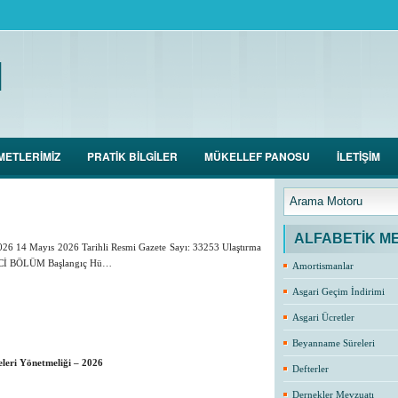
M
METLERİMİZ
PRATİK BİLGİLER
MÜKELLEF PANOSU
İLETİŞİM
ALFABETİK M
026 14 Mayıs 2026 Tarihli Resmi Gazete Sayı: 33253 Ulaştırma
İNCİ BÖLÜM Başlangıç Hü…
Amortismanlar
Asgari Geçim İndirimi
Asgari Ücretler
Beyanname Süreleri
leri Yönetmeliği – 2026
Defterler
Dernekler Mevzuatı