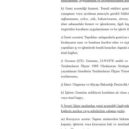
hazırlanması, uygulanması ve ücretlendirilmesi hu
h) Gemi acenteliği hizmeti: Temsil ettikleri gemi 
yanaşması veya ayrılması amacıyla gerekli bildir
sağlanmasını, yolcu, yük, bakım/onarım, sörvey
idari sahasındaki hizmet ve işlemlerinin, ilgili ki
öngörülen kuralların uygulanmasını ve bu işlerle ilg
ı) Gemi acentesi: Yaptıkları anlaşmalarla gemi/yat s
kiralayanın nam ve hesabına hareket eden ve üçün
yaptıkları iş ve işlemlerde kendi kusurları dışınd
tüzel kişileri,
i) Groston (GT): Geminin, 21/9/1978 tarihli v
Tonilatolarını Ölçme 1969 Uluslararası Sözleş
yayımlanan Gemilerin Tonilatolarını Ölçme Yönet
tonilatosunu,
j) İdare: Ulaştırma ve Altyapı Bakanlığı Denizcil
k) İşleten: Geminin mülkiyeti kendisine ait olsun ya
veya tüzel kişiyi,
l) İşyeri: İdare tarafından gemi acenteliği faaliye
kişilerin merkez veya şubelerinin çalışma yerini,
m) Koruyucu acente: Taşıma mukavelesi hükümler
kaptanı, işleticisi veya kiracısının hak ve menfaa