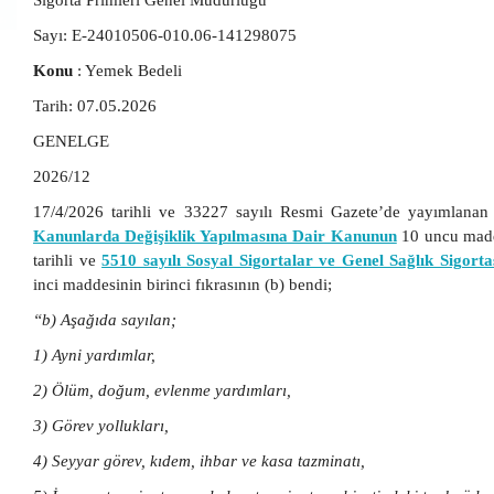
Sigorta Primleri Genel Müdürlüğü
Sayı: E-24010506-010.06-141298075
Konu
: Yemek Bedeli
Tarih: 07.05.2026
GENELGE
2026/12
17/4/2026 tarihli ve 33227 sayılı Resmi Gazete’de yayımlana
Kanunlarda Değişiklik Yapılmasına Dair Kanunun
10 uncu madd
tarihli ve
5510 sayılı Sosyal Sigortalar ve Genel Sağlık Sigor
inci maddesinin birinci fıkrasının (b) bendi;
“b) Aşağıda sayılan;
1) Ayni yardımlar,
2) Ölüm, doğum, evlenme yardımları,
3) Görev yollukları,
4) Seyyar görev, kıdem, ihbar ve kasa tazminatı,