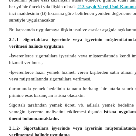
bedelinin prime esas kazançtan istisna edilecek günlük tutarı taki
her yıl bir önceki yıla ilişkin olarak
213 sayılı Vergi Usul Kanun
inci maddesinin (B) fıkrasına göre belirlenen yeniden değerleme or
suretiyle uygulanacaktır.
Bu kapsamda uygulamaya ilişkin usul ve esaslar aşağıda açıklanmış
2.1.1- Sigortalılara işyerinde veya işyerinin müştemilatın
verilmesi halinde uygulama
-İşverenlerce sigortalılara işyerinde veya müştemilatında kendi 
hizmeti verilmesi,
-İşverenlerce hazır yemek hizmeti veren kişilerden satın alınan
veya müştemilatında sigortalılara verilmesi,
durumunda yemek bedelinin tamamı herhangi bir tutarla sınırlı o
primine esas kazançtan istisna olacaktır.
Sigortalı tarafından yemek ücreti vb. adlarla yemek bedeline 
yemeğin işverene maliyetini etkilemesi dışında
istisna uygulam
önemi bulunmamaktadır.
2.1.2- Sigortalılara işyerinde veya işyerinin müştemilatın
verilmemesi halinde uygulama