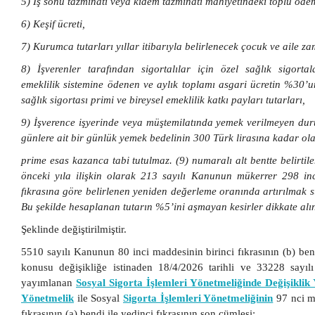
5) İş sonu tazminatı veya kıdem tazminatı mahiyetindeki toplu ödem
6) Keşif ücreti,
7) Kurumca tutarları yıllar itibarıyla belirlenecek çocuk ve aile za
8) İşverenler tarafından sigortalılar için özel sağlık sigortal
emeklilik sistemine ödenen ve aylık toplamı asgari ücretin %30’
sağlık sigortası primi ve bireysel emeklilik katkı payları tutarları,
9) İşverence işyerinde veya müştemilatında yemek verilmeyen dur
günlere ait bir günlük yemek bedelinin 300 Türk lirasına kadar ola
prime esas kazanca tabi tutulmaz. (9) numaralı alt bentte belirtilen
önceki yıla ilişkin olarak 213 sayılı Kanunun mükerrer 298 in
fıkrasına göre belirlenen yeniden değerleme oranında artırılmak su
Bu şekilde hesaplanan tutarın %5’ini aşmayan kesirler dikkate al
Şeklinde değiştirilmiştir.
5510 sayılı Kanunun 80 inci maddesinin birinci fıkrasının (b) be
konusu değişikliğe istinaden 18/4/2026 tarihli ve 33228 sayı
yayımlanan
Sosyal Sigorta İşlemleri Yönetmeliğinde Değişiklik
Yönetmelik
ile Sosyal
Sigorta İşlemleri Yönetmeliğinin
97 nci m
fıkrasının (a) bendi ile yedinci fıkrasının son cümlesi;