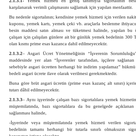
2.1.3.1-
Yemek hizmeti en geniş tanımıyla sigortalının besl
karşılanarak verimli çalışmasını sağlamak için yapılan menfaattir.
Bu nedenle sigortalının; kendisine yemek hizmeti için verilen nak
kuponu, yemek kartı, yemek çeki vb. araçlarla beslenme ihtiyacı
besin maddesi satın alması ve tüketmesi halinde, yapılan bu
çalışan için çalışılan günlere ait bir günlük yemek bedelinin 300 T
olan kısmı prime esas kazanca dahil edilmeyecektir.
2.1.3.2
– Asgari Ücret Yönetmeliğinin “İşverenin Sorumluluğu”
maddesinde yer alan “İşverenler tarafından, işçilere sağlanan
sebebiyle asgari ücretten herhangi bir indirim yapılamaz” hükm
bedeli asgari ücrete ilave olarak verilmesi gerekmektedir.
Buna göre brüt asgari ücretin (prime esas kazanç alt sınırı) içer
tutarı dâhil edilmeyecektir.
2.1.3.3
– Aynı işyerinde çalışan bazı sigortalılara yemek hizmeti
müştemilatında, bazı sigortalılara da bu genelgede açıklanan
sağlanması halinde,
-İşyerinde veya müştemilatında yemek hizmeti verilen sigort
bedelinin tamamı herhangi bir tutarla sınırlı olmaksızın sig