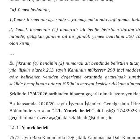
“a) Yemek bedelinin;
1)Yemek hizmetinin işyerinde veya müştemilatında sağlanması hal
2) Yemek hizmetinin (1) numaralı alt bentte belirtilen durum d
halinde, çalışılan günlere ait bir günlük yemek bedelinin 300 T
olan kısmı,
…
Bu fıkranın (a) bendinin (2) numaralı alt bendinde belirtilen tutar,
yıla ilişkin olarak 213 sayılı Kanunun mükerrer 298 inci maddes
göre belirlenen yeniden değerleme oranında arttırılmak sureti
şekilde hesaplanan tutarın %5’ini aşmayan kesirler dikkate alınma
Şeklinde 17/4/2026 tarihinden itibaren geçerli olmak üzere yeniden
Bu kapsamda 2020/20 sayılı İşveren İşlemleri Genelgesinin İkinc
Bölümünde yer alan “
2.1- Yemek bedeli
” alt başlığı 17/4/2026 
geçerli olmak üzere aşağıdaki şekilde değiştirilmiştir.
“
2 .1- Yemek bedeli
7577 sayılı Bazı Kanunlarda Değişiklik Yapılmasına Dair Kanunu