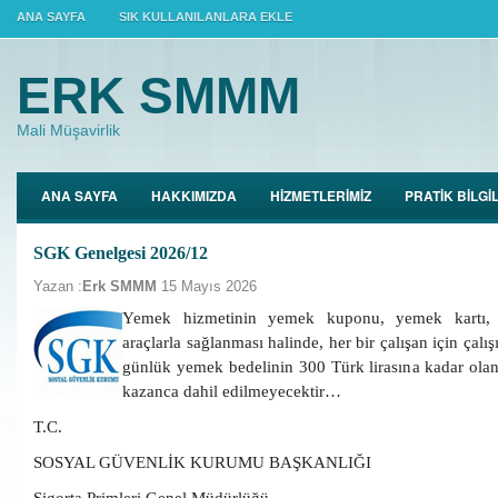
ANA SAYFA
SIK KULLANILANLARA EKLE
ERK SMMM
Mali Müşavirlik
ANA SAYFA
HAKKIMIZDA
HİZMETLERİMİZ
PRATİK BİLGİ
SGK Genelgesi 2026/12
Yazan :
Erk SMMM
15 Mayıs 2026
Yemek hizmetinin yemek kuponu, yemek kartı,
araçlarla sağlanması halinde, her bir çalışan için çalışı
günlük yemek bedelinin 300 Türk lirasına kadar olan
kazanca dahil edilmeyecektir…
T.C.
SOSYAL GÜVENLİK KURUMU BAŞKANLIĞI