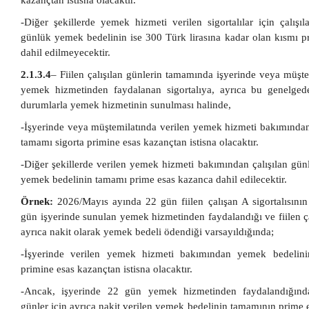
kazançtan istisna olacaktır.
-Diğer şekillerde yemek hizmeti verilen sigortalılar için çalışıl
günlük yemek bedelinin ise 300 Türk lirasına kadar olan kısmı p
dahil edilmeyecektir.
2.1.3.4
– Fiilen çalışılan günlerin tamamında işyerinde veya müşt
yemek hizmetinden faydalanan sigortalıya, ayrıca bu genelged
durumlarla yemek hizmetinin sunulması halinde,
-İşyerinde veya müştemilatında verilen yemek hizmeti bakımında
tamamı sigorta primine esas kazançtan istisna olacaktır.
-Diğer şekillerde verilen yemek hizmeti bakımından çalışılan günl
yemek bedelinin tamamı prime esas kazanca dahil edilecektir.
Örnek:
2026/Mayıs ayında 22 gün fiilen çalışan A sigortalısının f
gün işyerinde sunulan yemek hizmetinden faydalandığı ve fiilen çal
ayrıca nakit olarak yemek bedeli ödendiği varsayıldığında;
-İşyerinde verilen yemek hizmeti bakımından yemek bedelini
primine esas kazançtan istisna olacaktır.
-Ancak, işyerinde 22 gün yemek hizmetinden faydalandığından
günler için ayrıca nakit verilen yemek bedelinin tamamının prime 